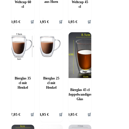
aus Horn
Weltcup 60
Weltcup 45
werden
cl
cl
39,95
€
🛒
89,95
€
🛒
34,95
€
🛒
Bierglas 35
Bierglas 25
cl mit
cl mit
Henkel
Henkel
Bierglas 45 cl
doppelwandiges
Glas
27,95
€
🛒
24,95
€
🛒
29,95
€
🛒