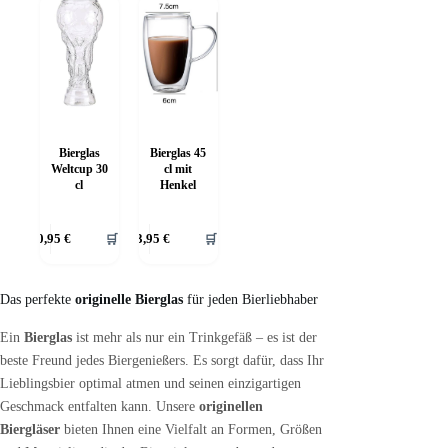
Bierglas 45
Bierglas
cl mit
Weltcup 30
Henkel
cl
30,95
€
🛒
33,95
€
🛒
Das perfekte
originelle Bierglas
für jeden Bierliebhaber
Ein
Bierglas
ist mehr als nur ein Trinkgefäß – es ist der
beste Freund jedes Biergenießers. Es sorgt dafür, dass Ihr
Lieblingsbier optimal atmen und seinen einzigartigen
Geschmack entfalten kann. Unsere
originellen
Biergläser
bieten Ihnen eine Vielfalt an Formen, Größen