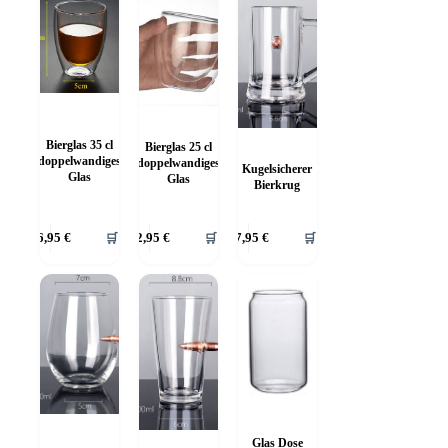
Bierglas 35 cl
Bierglas 25 cl
doppelwandiges
doppelwandiges
Kugelsicherer
Glas
Glas
Bierkrug
26,95
€
🛒
22,95
€
🛒
47,95
€
🛒
Glas Dose