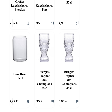
Großes
55 cl
kugelsicheres
Kugelsicheres
Bierglas
Pint
35,95
€
🛒
39,95
€
🛒
34,95
€
🛒
Bierglas
Bierglas
Glas Dose
Trophée
Trophée
35 cl
des
des
Champions
Champions
85 cl
35 cl
26,95
€
🛒
45,95
€
🛒
35,95
€
🛒