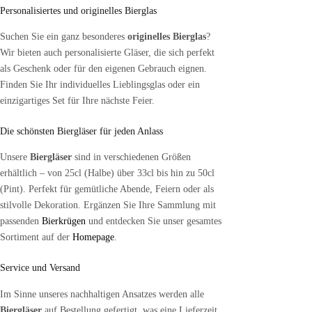
Personalisiertes und originelles Bierglas
Suchen Sie ein ganz besonderes
originelles Bierglas
?
Wir bieten auch personalisierte Gläser, die sich perfekt
als Geschenk oder für den eigenen Gebrauch eignen.
Finden Sie Ihr individuelles Lieblingsglas oder ein
einzigartiges Set für Ihre nächste Feier.
Die schönsten Biergläser für jeden Anlass
Unsere
Biergläser
sind in verschiedenen Größen
erhältlich – von 25cl (Halbe) über 33cl bis hin zu 50cl
(Pint). Perfekt für gemütliche Abende, Feiern oder als
stilvolle Dekoration. Ergänzen Sie Ihre Sammlung mit
passenden
Bierkrügen
und entdecken Sie unser gesamtes
Sortiment auf der
Homepage
.
Service und Versand
Im Sinne unseres nachhaltigen Ansatzes werden alle
Biergläser
auf Bestellung gefertigt, was eine Lieferzeit