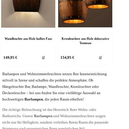
Kronleuchter aus Holz dekorative
Wandleuchte aus Holz halbes Fass
Tonneau
ieses
149,95
€
154,95
€
🛒
🛒
rodukt
eist
ehrere
arianten
Barlampen und Wohnzimmerleuchten setzen Ihre Inneneinrichtung
f.
stilvoll in Szene und schaffen die perfekte Atmosphäre. Ob
ie
Hängeleuchte Bar, Barlampe, Wandleuchte, Kronleuchter oder
ptionen
Deckenleuchte – bei uns finden Sie eine vielfältige Auswahl an
önnen
hochwertigen
Barlampen
, die jeden Raum erhellen!
uf
er
Die richtige Beleuchtung ist das Herzstück Ihres Wohn- oder
roduktseite
ewählt
Barbereichs. Unsere
Barlampen
und Wohnzimmerleuchten sorgen
erden
nicht nur für Helligkeit, sondern verleihen Ihrem Raum die passende
Stimmung und unterstreichen Ihren persönlichen Stil.