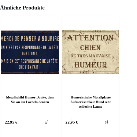
Ähnliche Produkte
Metallschild Humor Danke, dass
Humoristische Metallplatte
Sie an ein Lächeln denken
Aufmerksamkeit Hund sehr
schlechte Laune
ieses
Dieses
22,95
€
22,95
€
🛒
🛒
rodukt
Produkt
eist
weist
ehrere
mehrere