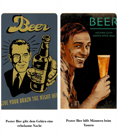
arianten
Varianten
f.
auf.
ie
Die
ptionen
Optionen
önnen
können
uf
auf
er
der
roduktseite
Produktseite
ewählt
gewählt
erden
werden
Poster Bier hilft Männern beim
Poster Bier gibt dem Gehirn eine
Tanzen
erholsame Nacht