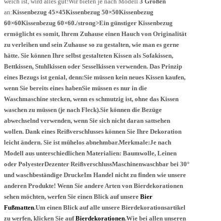
weich ist, wird alles gut!Wir bieten je nach Modell
3 Größen
an:
Kissenbezug 45×45
Kissenbezug 50×50
Kissenbezug
60×60
Kissenbezug 60×60./strong>Ein günstiger
Kissenbezug
ermöglicht es somit, Ihrem Zuhause einen Hauch von Originalität
zu verleihen und sein Zuhause so zu gestalten, wie man es gerne
hätte. Sie können Ihre selbst gestalteten
Kissen
als
Sofakissen
,
Bettkissen
, Stuhlkissen
oder
Sesselkissen
verwenden. Das Prinzip
eines Bezugs ist genial, denn:Sie müssen kein neues
Kissen
kaufen,
wenn Sie bereits eines habenSie müssen es nur in die
Waschmaschine stecken, wenn es schmutzig ist, ohne das Kissen
waschen zu müssen (je nach Fleck).Sie können die Bezüge
abwechselnd verwenden, wenn Sie sich nicht daran sattsehen
wollen. Dank eines Reißverschlusses können Sie Ihre Dekoration
leicht ändern. Sie ist mühelos abnehmbar.Merkmale:Je nach
Modell aus unterschiedlichen Materialien: Baumwolle, Leinen
oder PolyesterDezenter ReißverschlussMaschinenwaschbar bei 30°
und waschbeständige DruckeIm Handel nicht zu finden wie unsere
anderen Produkte! Wenn Sie andere Arten von Bierdekorationen
sehen möchten, werfen Sie einen Blick auf unsere
Bier
Fußmatten
.Um einen Blick auf alle unsere Bierdekorationsartikel
zu werfen, klicken Sie auf
Bierdekorationen
.Wie bei allen unseren