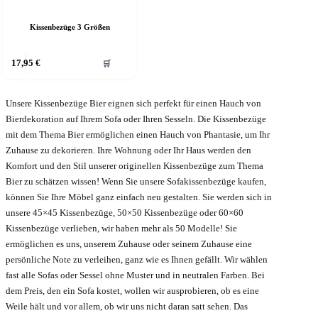
Kissenbezüge 3 Größen
ieses
17,95
€
🛒
rodukt
eist
ehrere
arianten
Unsere Kissenbezüge Bier eignen sich perfekt für einen Hauch von
f.
Bierdekoration auf Ihrem Sofa oder Ihren Sesseln. Die Kissenbezüge
ie
mit dem Thema Bier ermöglichen einen Hauch von Phantasie, um Ihr
ptionen
Zuhause zu dekorieren. Ihre Wohnung oder Ihr Haus werden den
önnen
Komfort und den Stil unserer originellen Kissenbezüge zum Thema
uf
er
Bier zu schätzen wissen! Wenn Sie unsere Sofakissenbezüge kaufen,
roduktseite
können Sie Ihre Möbel ganz einfach neu gestalten. Sie werden sich in
ewählt
unsere 45×45 Kissenbezüge, 50×50 Kissenbezüge oder 60×60
erden
Kissenbezüge verlieben, wir haben mehr als 50 Modelle! Sie
ermöglichen es uns, unserem Zuhause oder seinem Zuhause eine
persönliche Note zu verleihen, ganz wie es Ihnen gefällt. Wir wählen
fast alle Sofas oder Sessel ohne Muster und in neutralen Farben. Bei
dem Preis, den ein Sofa kostet, wollen wir ausprobieren, ob es eine
Weile hält und vor allem, ob wir uns nicht daran satt sehen. Das