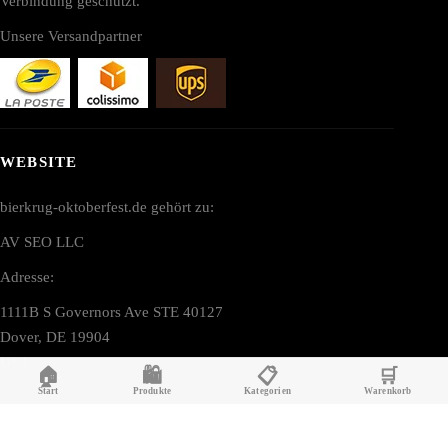
Verbindung geschützt.
Unsere Versandpartner
WEBSITE
bierkrug-oktoberfest.de gehört zu:
AV SEO LLC
Adresse:
1111B S Governors Ave STE 40127
Dover, DE 19904
USA
🏠
🛍️
📋
🛒
Start
Produkte
Kategorien
Warenkorb