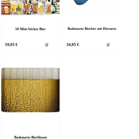
Badematte Bierbär mit Hörnern
50 Mini-Sticker Bier
Dieses
19,95
€
34,95
€
🛒
🛒
Produkt
weist
mehrere
Varianten
auf.
Die
Optionen
können
auf
der
Produktseite
gewählt
werden
Badematte Bierblasen