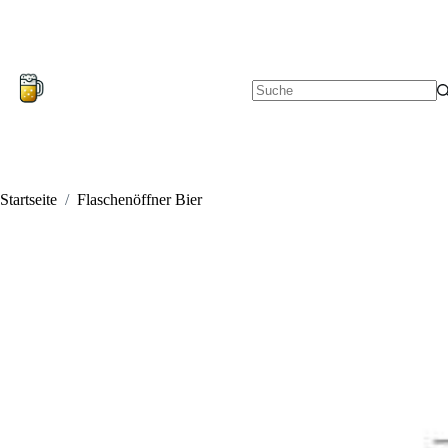
Zum
Inhalt
springen
Keine
Ergebnisse
Startseite
/
Flaschenöffner Bier