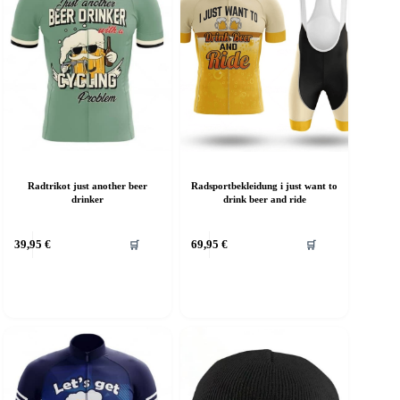
Radtrikot just another beer
Radsportbekleidung i just want to
drinker
drink beer and ride
39,95
€
69,95
€
🛒
🛒