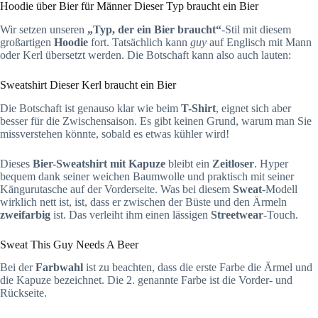
Hoodie über Bier für Männer Dieser Typ braucht ein Bier
Wir setzen unseren
„Typ, der ein Bier braucht“
-Stil mit diesem
großartigen
Hoodie
fort. Tatsächlich kann
guy
auf Englisch mit Mann
oder Kerl übersetzt werden. Die Botschaft kann also auch lauten:
Sweatshirt Dieser Kerl braucht ein Bier
Die Botschaft ist genauso klar wie beim
T-Shirt
, eignet sich aber
besser für die Zwischensaison. Es gibt keinen Grund, warum man Sie
missverstehen könnte, sobald es etwas kühler wird!
Dieses
Bier-Sweatshirt mit Kapuze
bleibt ein
Zeitloser
. Hyper
bequem dank seiner weichen Baumwolle und praktisch mit seiner
Kängurutasche auf der Vorderseite. Was bei diesem
Sweat
-Modell
wirklich nett ist, ist, dass er zwischen der Büste und den Ärmeln
zweifarbig
ist. Das verleiht ihm einen lässigen
Streetwear
-Touch.
Sweat This Guy Needs A Beer
Bei der
Farbwahl
ist zu beachten, dass die erste Farbe die Ärmel und
die Kapuze bezeichnet. Die 2. genannte Farbe ist die Vorder- und
Rückseite.