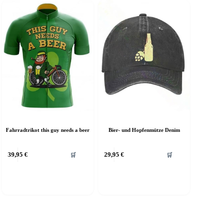
Fahrradtrikot this guy needs a beer
Bier- und Hopfenmütze Denim
39,95
€
29,95
€
🛒
🛒