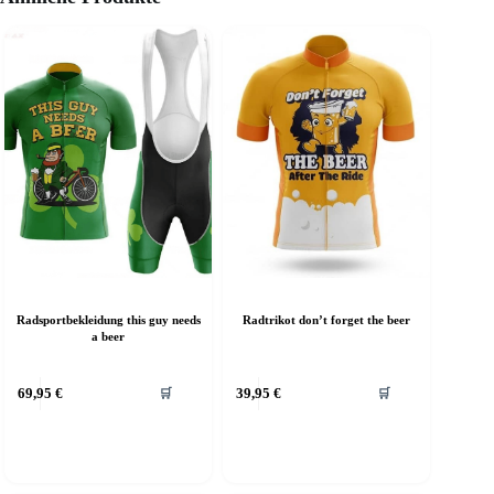
Radsportbekleidung this guy needs
Radtrikot don’t forget the beer
a beer
69,95
€
39,95
€
🛒
🛒