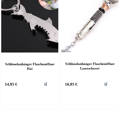
er
roduktseite
ewählt
erden
Schlüsselanhänger Flaschenöffner
Schlüsselanhänger Flaschenöffner
Laserschwert
Hai
14,95
€
16,95
€
🛒
🛒