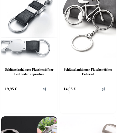
Schlüsselanhänger Flaschenöffner
Schlüsselanhänger Flaschenöffner
Led Leder anpassbar
Fahrrad
ieses
19,95
€
14,95
€
🛒
🛒
rodukt
eist
ehrere
arianten
f.
ie
ptionen
önnen
uf