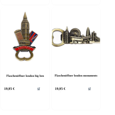
auf.
Die
Optionen
können
auf
der
Produktseite
gewählt
werden
Flaschenöffner london monuments
Flaschenöffner london big ben
19,95
€
19,95
€
🛒
🛒