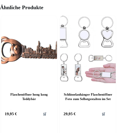
Ähnliche Produkte
Flaschenöffner hong kong
Schlüsselanhänger Flaschenöffner
Teddybär
Foto zum Selbstgestalten im Set
Dieses
19,95
€
29,95
€
🛒
🛒
Produkt
weist
mehrere
Varianten