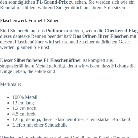
den sonntäglichen
F1-Grand-Prix
zu sehen. Sie werden sich wie ein
Rennfahrer fühlen, während Sie gemütlich auf Ihrem Sofa sitzen.
Flaschenwerk Formel 1 Silber
Sind Sie bereit, auf das
Podium
zu steigen, wenn die
Checkered Flag
dieses danteske Rennen beendet hat?
Das Öffnen Ihrer Flaschen
mit
diesem Flaschenöffner wird sehr schnell zu einer natürlichen Geste
werden, glauben Sie uns!
Dieser
Silberfarbene F1 Flaschenöffner
ist komplett aus
strapazierfähigem Metall gefertigt, denn wir wissen, dass
F1-Fans
die
Dinge lieben, die solide sind!
Merkmale:
100% Metall
13 cm lang
1.2 cm hoch
4.5 cm breit
125 g, denn ja, dieser Flaschenöffner ist ein starker Brocken!
Liefert mit einer Schutzhülle
Hier ist auch noch ein ganz anderes Modell, wenn Sie ein Fan von