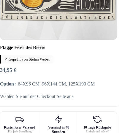
Flagge Feier des Bieres
✓ Geprüft von
Stefan Weber
34,95
€
Option :
64X96 CM, 96X144 CM, 125X190 CM
Wählen Sie auf der Checkout-Seite aus
Kostenloser Versand
Versand in 48
10 Tage Rückgabe
Für jede Bestellung
Stunden
Einfach und schnell