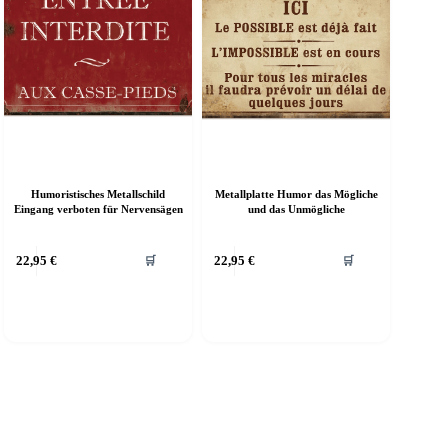
er
der
roduktseite
Produktseite
ewählt
gewählt
erden
werden
Humoristisches Metallschild
Metallplatte Humor das Mögliche
Eingang verboten für Nervensägen
und das Unmögliche
ieses
Dieses
22,95
€
22,95
€
🛒
🛒
rodukt
Produkt
eist
weist
ehrere
mehrere
arianten
Varianten
f.
auf.
ie
Die
ptionen
Optionen
önnen
können
uf
auf
er
der
roduktseite
Produktseite