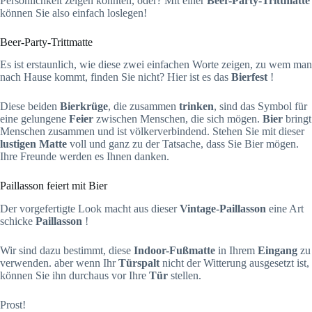
Persönlichkeit zeigen könnten, oder? Mit einer
Beer-Party-Trittmatte
können Sie also einfach loslegen!
Beer-Party-Trittmatte
Es ist erstaunlich, wie diese zwei einfachen Worte zeigen, zu wem man
nach Hause kommt, finden Sie nicht? Hier ist es das
Bierfest
!
Diese beiden
Bierkrüge
, die zusammen
trinken
, sind das Symbol für
eine gelungene
Feier
zwischen Menschen, die sich mögen.
Bier
bringt
Menschen zusammen und ist völkerverbindend. Stehen Sie mit dieser
lustigen Matte
voll und ganz zu der Tatsache, dass Sie Bier mögen.
Ihre Freunde werden es Ihnen danken.
Paillasson feiert mit Bier
Der vorgefertigte Look macht aus dieser
Vintage-Paillasson
eine Art
schicke
Paillasson
!
Wir sind dazu bestimmt, diese
Indoor-Fußmatte
in Ihrem
Eingang
zu
verwenden. aber wenn Ihr
Türspalt
nicht der Witterung ausgesetzt ist,
können Sie ihn durchaus vor Ihre
Tür
stellen.
Prost!