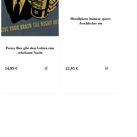
Metallplatte humour sperrt
Arschlöcher ein
Poster Bier gibt dem Gehirn eine
erholsame Nacht
ieses
Dieses
14,95
€
22,95
€
🛒
🛒
rodukt
Produkt
eist
weist
ehrere
mehrere
arianten
Varianten
f.
auf.
ie
Die
ptionen
Optionen
önnen
können
uf
auf
er
der
roduktseite
Produktseite
ewählt
gewählt
erden
werden