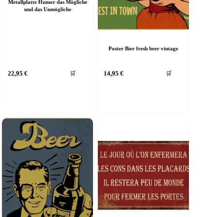
Metallplatte Humor das Mögliche
und das Unmögliche
Poster Bier fresh beer vintage
ieses
Dieses
22,95
€
14,95
€
🛒
🛒
rodukt
Produkt
eist
weist
ehrere
mehrere
arianten
Varianten
f.
auf.
ie
Die
ptionen
Optionen
önnen
können
uf
auf
er
der
roduktseite
Produktseite
ewählt
gewählt
erden
werden