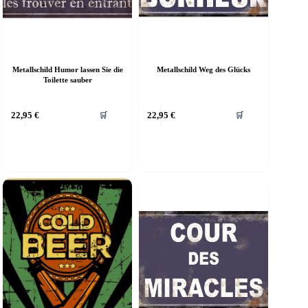
Metallschild Humor lassen Sie die
Metallschild Weg des Glücks
Toilette sauber
ieses
Dieses
22,95
€
22,95
€
🛒
🛒
rodukt
Produkt
eist
weist
ehrere
mehrere
arianten
Varianten
f.
auf.
ie
Die
ptionen
Optionen
önnen
können
uf
auf
er
der
roduktseite
Produktseite
ewählt
gewählt
erden
werden