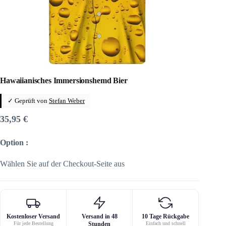
Hawaiianisches Immersionshemd Bier
✓ Geprüft von
Stefan Weber
35,95
€
Option :
Wählen Sie auf der Checkout-Seite aus
Kostenloser Versand
Versand in 48
10 Tage Rückgabe
Für jede Bestellung
Stunden
Einfach und schnell