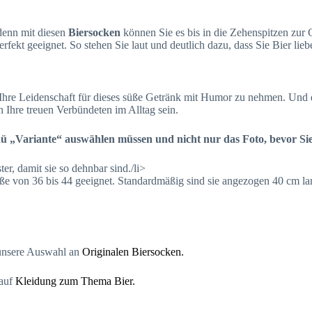
 denn mit diesen
Biersocken
können Sie es bis in die Zehenspitzen zur G
erfekt geeignet. So stehen Sie laut und deutlich dazu, dass Sie Bier lieb
hre Leidenschaft für dieses süße Getränk mit Humor zu nehmen. Und 
Ihre treuen Verbündeten im Alltag sein.
nü „Variante“ auswählen müssen und nicht nur das Foto, bevor Si
r, damit sie so dehnbar sind./li>
röße von 36 bis 44 geeignet. Standardmäßig sind sie angezogen 40 cm l
 unsere Auswahl an
Originalen Biersocken.
 auf
Kleidung zum Thema Bier.