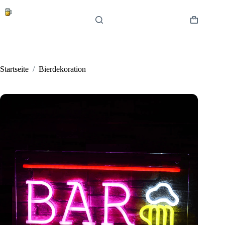
Zum
Inhalt
springen
Warenkor
Startseite
/
Bierdekoration