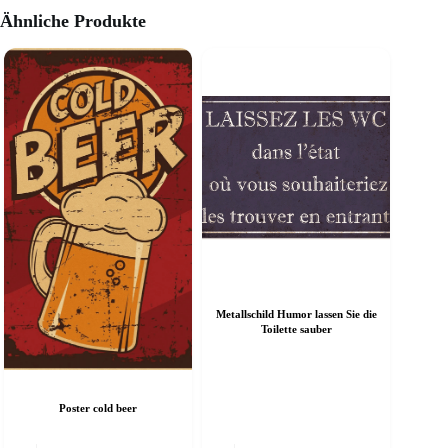
Ähnliche Produkte
Metallschild Humor lassen Sie die
Toilette sauber
Poster cold beer
ieses
Dieses