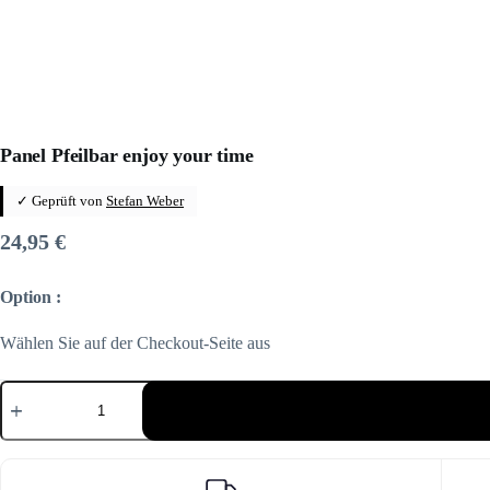
Panel Pfeilbar enjoy your time
✓ Geprüft von
Stefan Weber
24,95
€
Option :
Wählen Sie auf der Checkout-Seite aus
Panel
Pfeilbar
enjoy
your
time
Menge