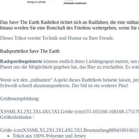
Das Save The Earth Radtrikot richtet sich an Radfahrer, die eine militan
hinaus werden Sie eine Botschaft des Friedens weitergeben, wenn Sie 
Dieses Trikot vereint Technik und Humor zu Ihrer Freude.
Radsporttrikot Save The Earth
Radsportbegeisterte
können endlich ihren Lieblingssport nutzen, um e
Planet uns die Möglichkeit gegeben hat, das Bier zu erschaffen. Es wär
Wenn wir den „militanten“ Aspekt dieses Radtrikots beiseite lassen, pr
Schweiß schnell abzutransportieren. Der Stil ist ein weiteres Plus!
Größenempfehlung:
XSSMLXL2XL3XL4XL5XLGröße (cm)155-165160-168168-175170-178
Größenleitfaden :
Größe (cm)XSSMLXL2XL3XL4XL5XLBrustumfang8894100106112118
Trikot aus 100% Polyester und Jersey