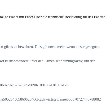
 einzige Planet mit Erde! Über die technische Bekleidung für das Fahrrad
en gilt es zu bewahren. Dies gilt umso mehr, wenn dieser gesegnete
ikot ist insbesondere unter den Armen sehr atmungsaktiv, um den
60-70-7575-8585-9090-100100-110110-120
e505254565860626466Rückwärtige Länge666870727476788082