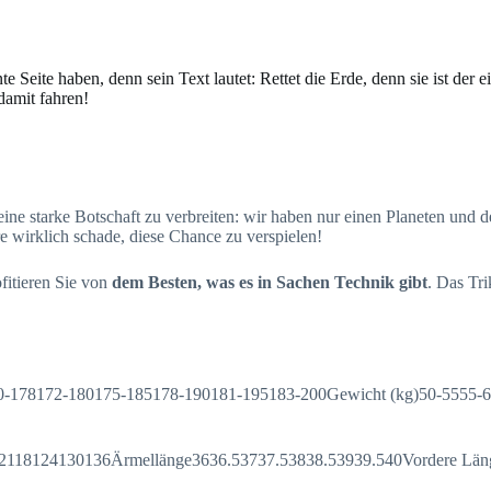
te Seite haben, denn sein Text lautet: Rettet die Erde, denn sie ist der
damit fahren!
ine starke Botschaft zu verbreiten: wir haben nur einen Planeten und d
e wirklich schade, diese Chance zu verspielen!
ofitieren Sie von
dem Besten, was es in Sachen Technik gibt
. Das Tr
172-180175-185178-190181-195183-200Gewicht (kg)50-5555-60
124130136Ärmellänge3636.53737.53838.53939.540Vordere Läng