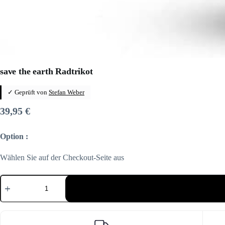
save the earth Radtrikot
✓ Geprüft von
Stefan Weber
39,95
€
Option :
Wählen Sie auf der Checkout-Seite aus
save
the
earth
Radtrikot
Menge