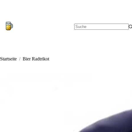
Zum
Inhalt
springen
Keine
Ergebnisse
Startseite
/
Bier Radtrikot