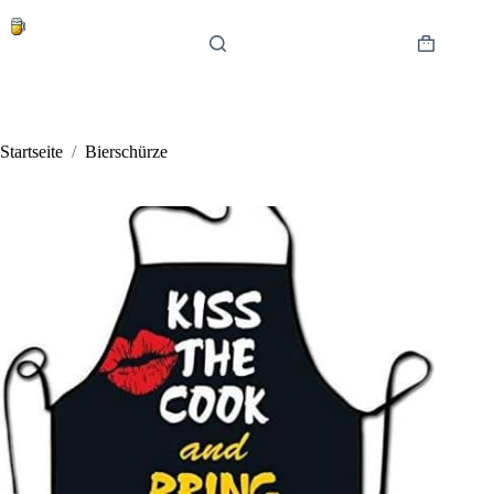
Zum
Inhalt
springen
Warenkor
Startseite
/
Bierschürze