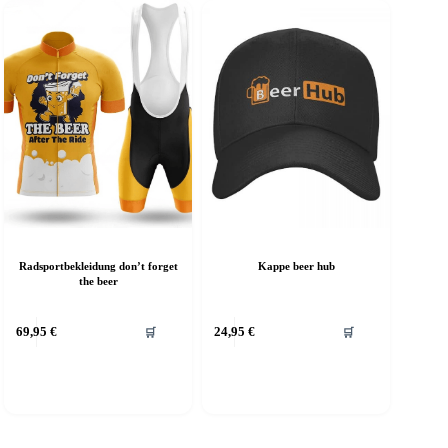
Radsportbekleidung don’t forget
Kappe beer hub
the beer
Dieses
69,95
€
24,95
€
🛒
🛒
Produkt
weist
mehrere
Varianten
auf.
Die
Optionen