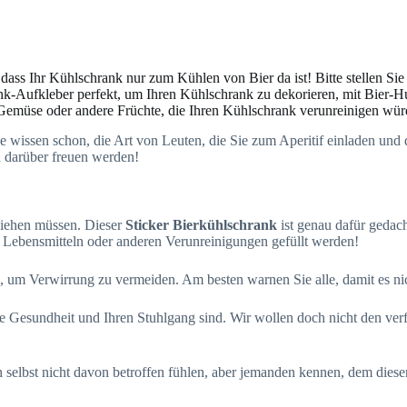
dass Ihr Kühlschrank nur zum Kühlen von Bier da ist! Bitte stellen Sie
ank-Aufkleber perfekt, um Ihren Kühlschrank zu dekorieren, mit Bier-H
ch Gemüse oder andere Früchte, die Ihren Kühlschrank verunreinigen wü
wissen schon, die Art von Leuten, die Sie zum Aperitif einladen und d
h darüber freuen werden!
ziehen müssen. Dieser
Sticker Bierkühlschrank
ist genau dafür gedach
it Lebensmitteln oder anderen Verunreinigungen gefüllt werden!
eln, um Verwirrung zu vermeiden. Am besten warnen Sie alle, damit es
e Gesundheit und Ihren Stuhlgang sind. Wir wollen doch nicht den ver
 selbst nicht davon betroffen fühlen, aber jemanden kennen, dem dies