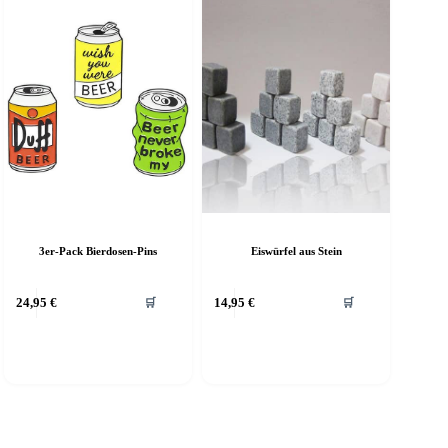
Eiswürfel aus Stein
3er-Pack Bierdosen-Pins
Dieses
24,95
€
14,95
€
🛒
🛒
Produkt
weist
mehrere
Varianten
auf.
Die
Optionen
können