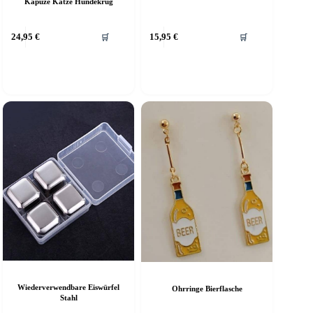
Kapuze Katze Hundekrug
ieses
24,95
€
15,95
€
🛒
🛒
rodukt
eist
ehrere
arianten
f.
ie
ptionen
önnen
uf
er
roduktseite
ewählt
erden
Wiederverwendbare Eiswürfel
Ohrringe Bierflasche
Stahl