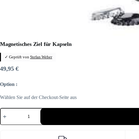
Magnetisches Ziel für Kapseln
✓ Geprüft von
Stefan Weber
49,95
€
Option :
Wählen Sie auf der Checkout-Seite aus
Magnetisches
Ziel
für
Kapseln
Menge