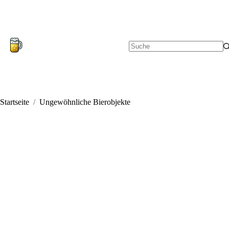
Zum
Inhalt
springen
Keine
Ergebnisse
Startseite
/
Ungewöhnliche Bierobjekte